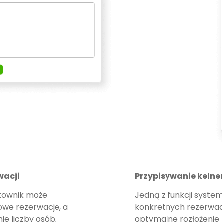
wacji
Przypisywanie kelne
tkownik może
Jedną z funkcji system
owe rezerwacje, a
konkretnych rezerwacj
ie liczby osób,
optymalne rozłożenie 