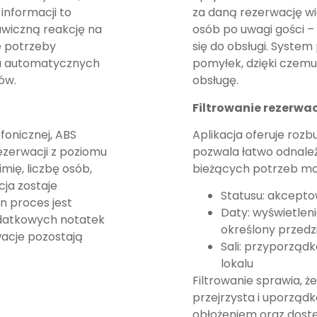
informacji to
za daną rezerwację wid
awiczną reakcję na
osób po uwagi gości –
ie potrzeby
się do obsługi. System
ia automatycznych
pomyłek, dzięki czem
ów.
obsługę.
Filtrowanie rezerwacj
fonicznej, ABS
Aplikacja oferuje rozb
ezerwacji z poziomu
pozwala łatwo odnaleź
mię, liczbę osób,
bieżących potrzeb moż
cja zostaje
Statusu: akceptow
n proces jest
Daty: wyświetleni
dodatkowych notatek
określony przedz
acje pozostają
Sali: przyporząd
lokalu
Filtrowanie sprawia, ż
przejrzysta i uporząd
obłożeniem oraz dostę