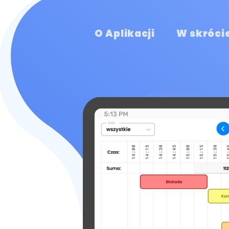
O Aplikacji
W skróci