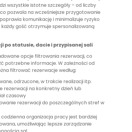
zi wszystkie istotne szczegóły – od liczby
 co pozwala na wcześniejsze przygotowanie
 poprawia komunikację i minimalizuje ryzyko
u każdy gość otrzymuje spersonalizowaną
i po statusie, dacie i przypisanej sali
udowane opcje filtrowania rezerwacji, co
ć potrzebne informacje. W zależności od
na filtrować rezerwacje według:
ane, odrzucone, w trakcie realizacji itp.
e rezerwacji na konkretny dzień lub
iał czasowy
kowanie rezerwacji do poszczególnych stref w
e codzienna organizacja pracy jest bardziej
kowana, umożliwiając lepsze zarządzanie
pnością sal.