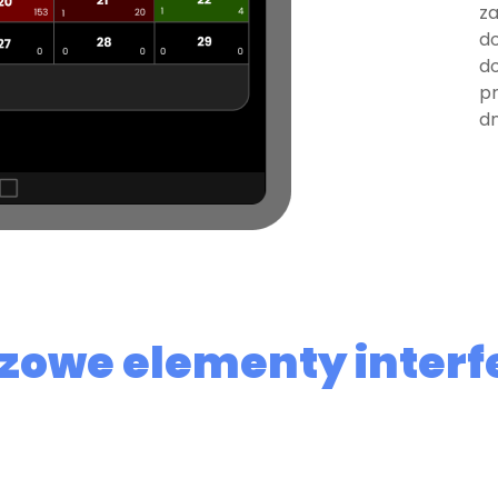
za
do
do
pr
dn
zowe elementy interf